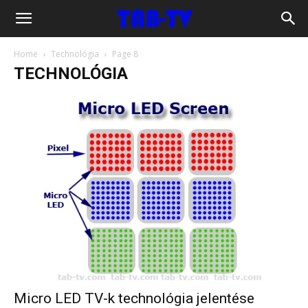
hu.tab-
Home
Technológia
Page 8
tv.com
TECHNOLÓGIA
Micro LED TV-k technológia jelentése