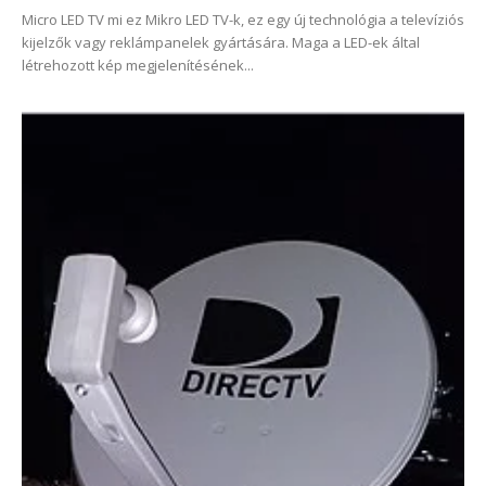
Micro LED TV mi ez Mikro LED TV-k, ez egy új technológia a televíziós
kijelzők vagy reklámpanelek gyártására. Maga a LED-ek által
létrehozott kép megjelenítésének...