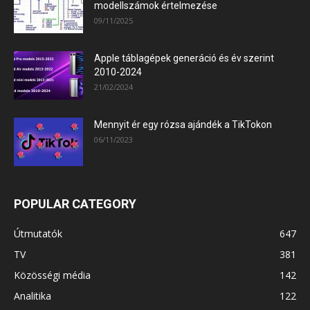
modellszámok értelmezése
09/11/2025
Apple táblagépek generáció és év szerint
2010-2024
21/02/2024
Mennyit ér egy rózsa ajándék a TikTokon
06/11/2023
POPULAR CATEGORY
Útmutatók
647
TV
381
Közösségi média
142
Analitika
122