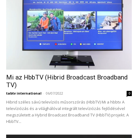
Mi az HbbTV (Hibrid Broadcast Broadband
TV)
tabtv international
-
06/07/2022
0
Hibrid széles sávú televíziós műsorszórás (HbbTV) Mi a hbbtv A
televíziózás és a világhálóval integrált televíziózás fejlődésével
megszületett a Hybrid Broadcast Broadband TV (HbbTV) projekt. A
HbbTV...