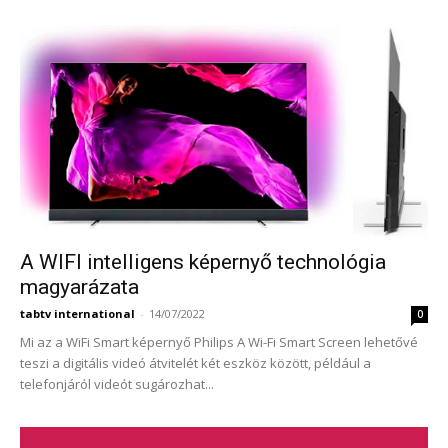
A WIFI intelligens képernyő technológia
magyarázata
tabtv international
-
14/07/2022
0
Mi az a WiFi Smart képernyő Philips A Wi-Fi Smart Screen lehetővé
teszi a digitális videó átvitelét két eszköz között, például a
telefonjáról videót sugározhat...