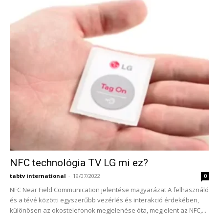
NFC technológia TV LG mi ez?
tabtv international
-
19/07/2022
0
NFC Near Field Communication jelentése magyarázat A felhasználó
és a tévé közötti egyszerűbb vezérlés és interakció érdekében,
különösen az okostelefonok megjelenése óta, megjelent az NFC,...