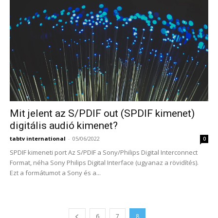
Mit jelent az S/PDIF out (SPDIF kimenet)
digitális audió kimenet?
tabtv international
-
05/06/2022
0
SPDIF kimeneti port Az S/PDIF a Sony/Philips Digital Interconnect
Format, néha Sony Philips Digital Interface (ugyanaz a rövidítés).
Ezt a formátumot a Sony és a...
6
7
8