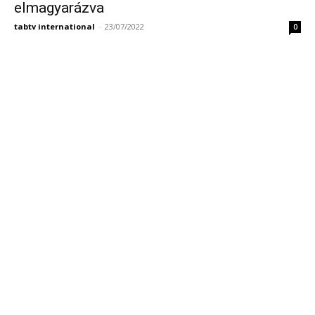
elmagyarázva
tabtv international
-
23/07/2022
0