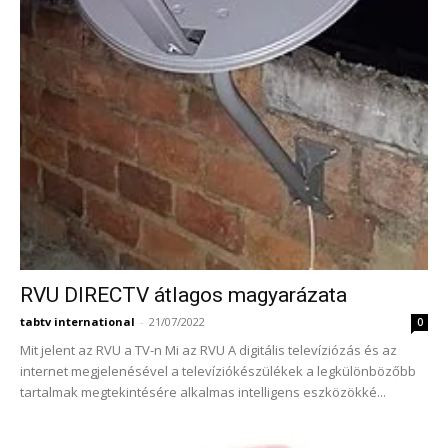
RVU DIRECTV átlagos magyarázata
tabtv international
-
21/07/2022
0
Mit jelent az RVU a TV-n Mi az RVU A digitális televíziózás és az
internet megjelenésével a televíziókészülékek a legkülönbözőbb
tartalmak megtekintésére alkalmas intelligens eszközökké...