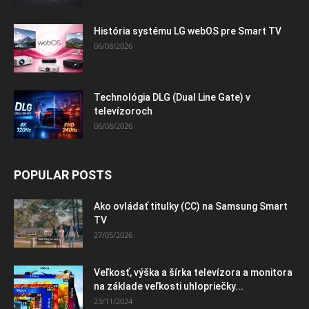
História systému LG webOS pre Smart TV
06/08/2026
Technológia DLG (Dual Line Gate) v
televízoroch
06/08/2026
POPULAR POSTS
Ako ovládať titulky (CC) na Samsung Smart
TV
27/05/2026
Veľkosť, výška a šírka televízora a monitora
na základe veľkosti uhlopriečky...
23/11/2024