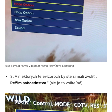
Ako povoliť HDMI v tajnom menu televízora Samsung
3. V niektorých televízoroch by ste si mali zvoliť „
Režim pohostinstva
“ (ale je to voliteľné)