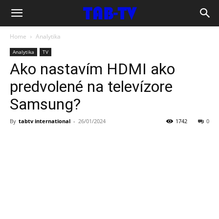
sk.tab-
Home
Analytika
tv.com
Analytika
TV
Ako nastavím HDMI ako
predvolené na televízore
Samsung?
By
tabtv international
-
26/01/2024
1742
0