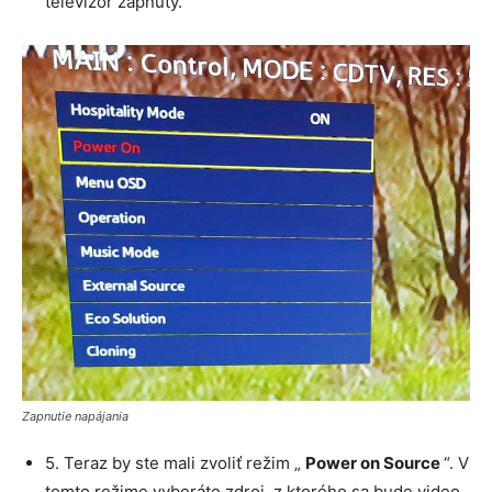
televízor zapnutý.
Zapnutie napájania
5. Teraz by ste mali zvoliť režim „
Power on Source
“. V
tomto režime vyberáte zdroj, z ktorého sa bude video