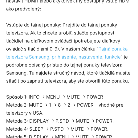
nastaviť HDMI1 alebo akýkoľvek iný dostupný vstup HDMI
ako predvolený:
Vstúpte do tajnej ponuky: Prejdite do tajnej ponuky
televízora. Ak to chcete urobiť, stlačte postupnosť
tlačidiel na diaľkovom ovládači (potrebujete diaľkový
ovládač s tlačidlami 0-9). V našom článku “
Tajná ponuka
televízora Samsung, prihlásenie, nastavenie, funkcie
” je
podrobne opísaný prístup do tajnej ponuky televízora
Samsung. Tu nájdete stručný návod, ktoré tlačidlá musíte
stlačiť po zapnutí televízora, aby ste otvorili túto ponuku.
Spôsob 1: INFO → MENU → MUTE → POWER
Metóda 2: MUTE → 1 → 8 → 2 → POWER – vhodné pre
televízory v USA.
Metóda 3: DISPLAY → P.STD → MUTE → POWER.
Metóda 4: SLEEP → P.STD → MUTE → POWER.
Metóda 5: DISPLAY → MENU → MUTE → POWER.