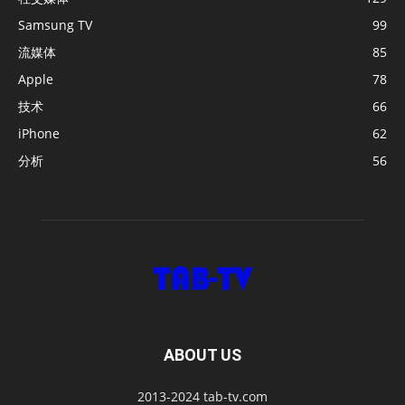
Samsung TV
99
流媒体
85
Apple
78
技术
66
iPhone
62
分析
56
ABOUT US
2013-2024 tab-tv.com